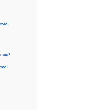
revia?
cinos?
orma?