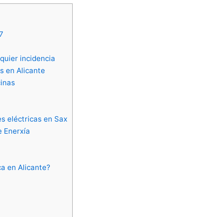
7
quier incidencia
s en Alicante
cinas
s eléctricas en Sax
e Enerxía
ca en Alicante?