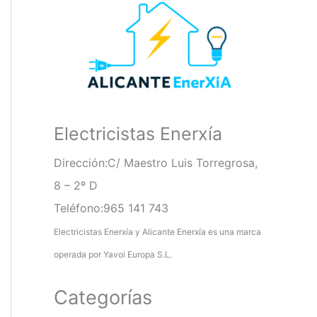
r
p
o
r
:
Electricistas Enerxía
Dirección:C/ Maestro Luis Torregrosa,
8 – 2º D
Teléfono:965 141 743
Electricistas Enerxía y Alicante Enerxía es una marca
operada por Yavoi Europa S.L.
Categorías