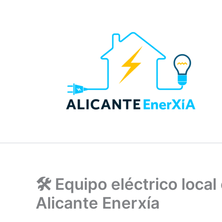
Ir
al
contenido
🛠️ Equipo eléctrico loca
Alicante Enerxía