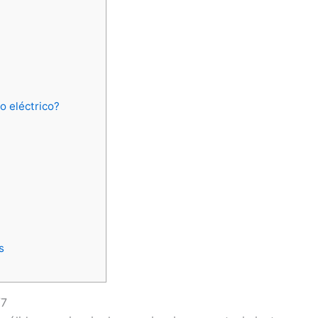
o eléctrico?
s
/7