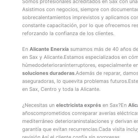
Somos profesionales acreditados en Sax con una 
Asistimos con negocios, siempre con documentac
sobrecalentamientos imprevistos y aplicamos co
constante capacitación, por lo que ofrecemos re
reforzando la confianza de los clientes.
En
Alicante Enerxía
sumamos más de 40 años de 
en Sax y Alicante.Estamos especializados en cóm
húmedodeterioraninterruptores, especialmente en
soluciones duraderas
.Además de reparar, damos
aseguradoras, lo queevita problemas futuros.Est
en Sax, Centro y toda la Alicante.
¿Necesitas un
electricista exprés
en Sax?En
Alic
añoscomprometidos conreparar averías eléctrica
mediterráneo deterioraninstalaciones y derivan 
garantía que evitan recurrencias.Cada visita inclu
revisión.Así el cliente confía sin sorpresas.