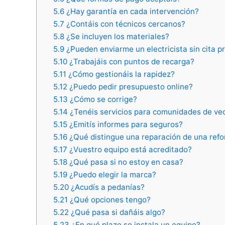
5.6
¿Hay garantía en cada intervención?
5.7
¿Contáis con técnicos cercanos?
5.8
¿Se incluyen los materiales?
5.9
¿Pueden enviarme un electricista sin cita p
5.10
¿Trabajáis con puntos de recarga?
5.11
¿Cómo gestionáis la rapidez?
5.12
¿Puedo pedir presupuesto online?
5.13
¿Cómo se corrige?
5.14
¿Tenéis servicios para comunidades de ve
5.15
¿Emitís informes para seguros?
5.16
¿Qué distingue una reparación de una ref
5.17
¿Vuestro equipo está acreditado?
5.18
¿Qué pasa si no estoy en casa?
5.19
¿Puedo elegir la marca?
5.20
¿Acudís a pedanías?
5.21
¿Qué opciones tengo?
5.22
¿Qué pasa si dañáis algo?
5.23
¿En qué plazo se instala un equipo?