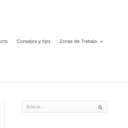
acto
Consejos y tips
Zonas de Trabajo
B
u
s
c
a