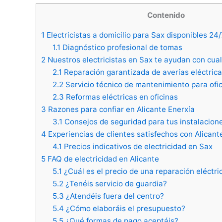
Contenido
1
Electricistas a domicilio para Sax disponibles 24/
1.1
Diagnóstico profesional de tomas
2
Nuestros electricistas en Sax te ayudan con cual
2.1
Reparación garantizada de averías eléctrica
2.2
Servicio técnico de mantenimiento para ofi
2.3
Reformas eléctricas en oficinas
3
Razones para confiar en Alicante Enerxía
3.1
Consejos de seguridad para tus instalacione
4
Experiencias de clientes satisfechos con Alicant
4.1
Precios indicativos de electricidad en Sax
5
FAQ de electricidad en Alicante
5.1
¿Cuál es el precio de una reparación eléctri
5.2
¿Tenéis servicio de guardia?
5.3
¿Atendéis fuera del centro?
5.4
¿Cómo elaboráis el presupuesto?
5.5
¿Qué formas de pago aceptáis?