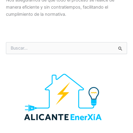
Nos aseguramos de que todo el proceso se realice de
manera eficiente y sin contratiempos, facilitando el
cumplimiento de la normativa.
B
u
s
c
a
r
p
o
r
: