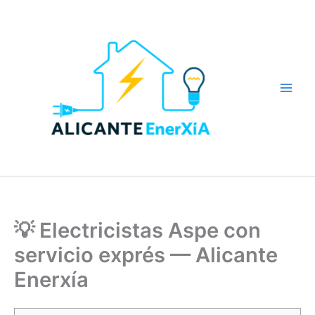
Ir
al
contenido
Main
Men
💡 Electricistas Aspe con
servicio exprés — Alicante
Enerxía