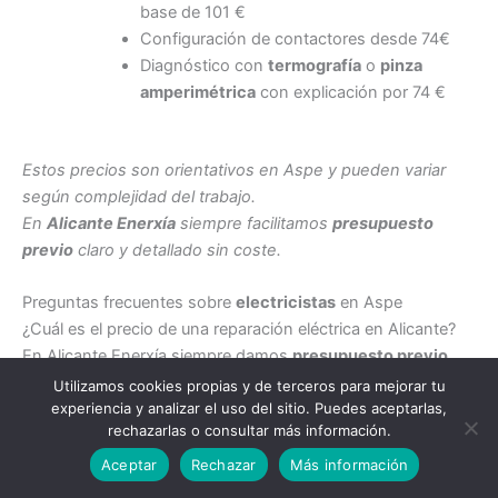
base de 101 €
Configuración de contactores desde 74€
Diagnóstico con
termografía
o
pinza
amperimétrica
con explicación por 74 €
Estos precios son orientativos en Aspe y pueden variar
según complejidad del trabajo.
En
Alicante Enerxía
siempre facilitamos
presupuesto
previo
claro y detallado sin coste.
Preguntas frecuentes sobre
electricistas
en Aspe
¿Cuál es el precio de una reparación eléctrica en Alicante?
En Alicante Enerxía siempre damos
presupuesto previo
detallado. Además explicamos medidas preventivas, para
Utilizamos cookies propias y de terceros para mejorar tu
que el cliente decida informado.
experiencia y analizar el uso del sitio. Puedes aceptarlas,
rechazarlas o consultar más información.
Llamar a un electricista
¿Existe atención inmediata en La Coca?
Aceptar
Rechazar
Más información
Sí, atendemos 24 h. Nuestros técnicos en Aspe suelen