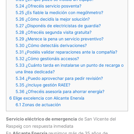
5.24
¿Ofrecéis servicio posventa?
5.25
¿Es fiable la medición con megóhmetro?
5.26
¿Cómo decidís la mejor solución?
5.27
¿Disponéis de electricistas de guardia?
5.28
¿Ofrecéis segunda visita gratuita?
5.29
¿Merece la pena un servicio preventivo?
5.30
¿Cómo detectáis derivaciones?
5.31
¿Podéis validar reparaciones ante la compañía?
5.32
¿Cómo gestionáis accesos?
5.33
¿Cuánto tarda en instalarse un punto de recarga o
una línea dedicada?
5.34
¿Puedo aprovechar para pedir revisión?
5.35
¿Incluye gestión RAEE?
5.36
¿Ofrecéis asesoría para ahorrar energía?
6
Elige excelencia con Alicante Enerxía
6.1
Zonas de actuación
Servicio eléctrico de emergencia
de San Vicente del
Raspeig con respuesta inmediata
En
Alicante Enerxía
reunimos más de 35 años de