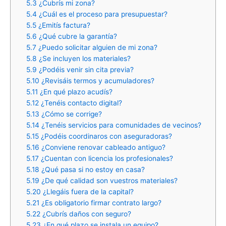
5.3
¿Cubrís mi zona?
5.4
¿Cuál es el proceso para presupuestar?
5.5
¿Emitís factura?
5.6
¿Qué cubre la garantía?
5.7
¿Puedo solicitar alguien de mi zona?
5.8
¿Se incluyen los materiales?
5.9
¿Podéis venir sin cita previa?
5.10
¿Revisáis termos y acumuladores?
5.11
¿En qué plazo acudís?
5.12
¿Tenéis contacto digital?
5.13
¿Cómo se corrige?
5.14
¿Tenéis servicios para comunidades de vecinos?
5.15
¿Podéis coordinaros con aseguradoras?
5.16
¿Conviene renovar cableado antiguo?
5.17
¿Cuentan con licencia los profesionales?
5.18
¿Qué pasa si no estoy en casa?
5.19
¿De qué calidad son vuestros materiales?
5.20
¿Llegáis fuera de la capital?
5.21
¿Es obligatorio firmar contrato largo?
5.22
¿Cubrís daños con seguro?
5.23
¿En qué plazo se instala un equipo?