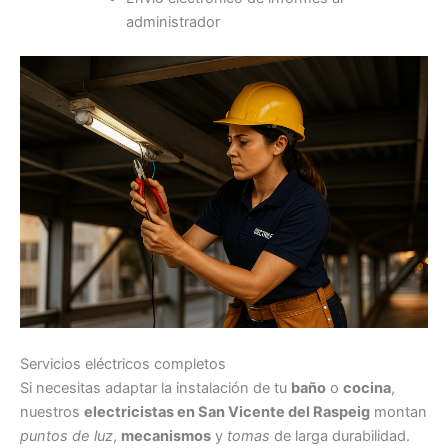
administrador
Servicios eléctricos completos
Si necesitas adaptar la instalación de tu
baño
o
cocina
,
nuestros
electricistas en San Vicente del Raspeig
montan
puntos de luz
,
mecanismos
y
tomas
de larga durabilidad.