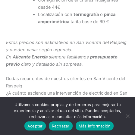
desde 44€
Localización con
termografía
o
pinza
amperimétrica
tarifa base de 69 €
Estos precios son estimativos en San Vicente del Raspeig
y pueden variar según urgencia.
En
Alicante Enerxía
siempre facilitamos
presupuesto
previo
claro y detallado sin sorpresa.
Dudas recurrentes de nuestros clientes en San Vicente del
Raspeig
¿A cuánto asciende una intervención de electricidad en San
Vicente del Raspeig?
Utilizamos cookies propias y de terceros para mejorar tu
El coste varía según el material necesario. No es lo mismo
experiencia y analizar el uso del sitio. Puedes aceptarlas,
reparar un interruptor que renovar la instalación completa.
rechazarlas o consultar más información.
Llamar a un electricista
Aceptar
Rechazar
Más información
En Alicante Enerxía siempre damos
presupuesto previo