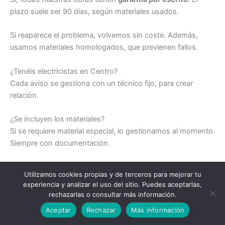
plazo suele ser 90 días, según materiales usados.
Si reaparece el problema, volvemos sin coste. Además,
usamos materiales homologados, que previenen fallos.
¿Tenéis electricistas en Centro?
Cada aviso se gestiona con un técnico fijo, para crear
relación.
¿Se incluyen los materiales?
Si se requiere material especial, lo gestionamos al momento.
Siempre con documentación.
Disponemos de vehículos taller, lo que garantiza
Utilizamos cookies propias y de terceros para mejorar tu
compatibilidad.
experiencia y analizar el uso del sitio. Puedes aceptarlas,
rechazarlas o consultar más información.
Llamar a un electricista
¿Pueden enviarme un electricista sin cita previa?
Aceptar
Rechazar
Más información
Sí, priorizamos incidencias críticas. Nos organizamos para