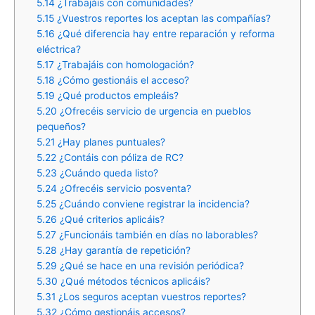
5.14
¿Trabajáis con comunidades?
5.15
¿Vuestros reportes los aceptan las compañías?
5.16
¿Qué diferencia hay entre reparación y reforma
eléctrica?
5.17
¿Trabajáis con homologación?
5.18
¿Cómo gestionáis el acceso?
5.19
¿Qué productos empleáis?
5.20
¿Ofrecéis servicio de urgencia en pueblos
pequeños?
5.21
¿Hay planes puntuales?
5.22
¿Contáis con póliza de RC?
5.23
¿Cuándo queda listo?
5.24
¿Ofrecéis servicio posventa?
5.25
¿Cuándo conviene registrar la incidencia?
5.26
¿Qué criterios aplicáis?
5.27
¿Funcionáis también en días no laborables?
5.28
¿Hay garantía de repetición?
5.29
¿Qué se hace en una revisión periódica?
5.30
¿Qué métodos técnicos aplicáis?
5.31
¿Los seguros aceptan vuestros reportes?
5.32
¿Cómo gestionáis accesos?