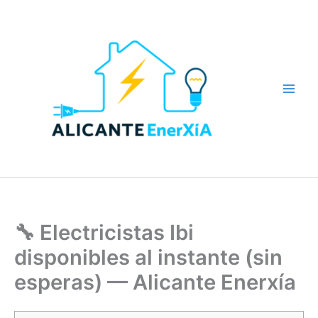
Ir
al
contenido
Main
Men
🔧 Electricistas Ibi
disponibles al instante (sin
esperas) — Alicante Enerxía