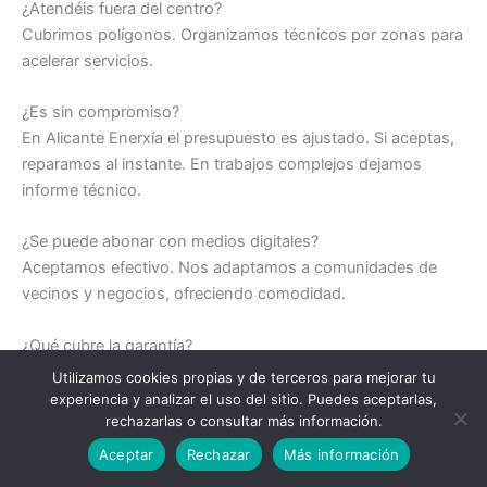
¿Atendéis fuera del centro?
Cubrimos polígonos. Organizamos técnicos por zonas para
acelerar servicios.
¿Es sin compromiso?
En Alicante Enerxía el presupuesto es ajustado. Si aceptas,
reparamos al instante. En trabajos complejos dejamos
informe técnico.
¿Se puede abonar con medios digitales?
Aceptamos efectivo. Nos adaptamos a comunidades de
vecinos y negocios, ofreciendo comodidad.
¿Qué cubre la garantía?
Sí, cada intervención tienen
garantía por escrito
. El plazo
Utilizamos cookies propias y de terceros para mejorar tu
suele ser medio año, según materiales usados.
experiencia y analizar el uso del sitio. Puedes aceptarlas,
rechazarlas o consultar más información.
Llamar a un electricista
¿Asignáis técnicos locales?
Aceptar
Rechazar
Más información
Sí, contamos con personal cercano. Esto optimiza tiempos.