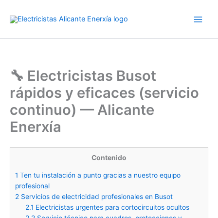
Ir
al
Main
contenido
Men
🔧 Electricistas Busot
rápidos y eficaces (servicio
continuo) — Alicante
Enerxía
Contenido
1
Ten tu instalación a punto gracias a nuestro equipo
profesional
2
Servicios de electricidad profesionales en Busot
2.1
Electricistas urgentes para cortocircuitos ocultos
2.2
Servicio técnico para cuadros, protecciones y