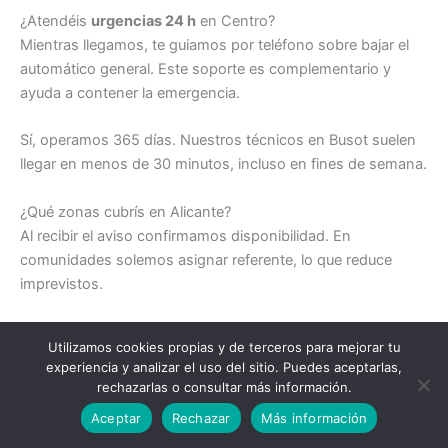
¿Atendéis
urgencias 24 h
en Centro?
Mientras llegamos, te guiamos por teléfono sobre bajar el
automático general. Este soporte es complementario y
ayuda a contener la emergencia.
Sí, operamos 365 días. Nuestros técnicos en Busot suelen
llegar en menos de 30 minutos, incluso en fines de semana.
¿Qué zonas cubrís en Alicante?
Al recibir el aviso confirmamos disponibilidad. En
comunidades solemos asignar referente, lo que reduce
imprevistos.
¿Cómo elaboráis el
presupuesto
?
Utilizamos cookies propias y de terceros para mejorar tu
El diagnóstico puede requerir pinza amperimétrica. Para
experiencia y analizar el uso del sitio. Puedes aceptarlas,
fallos sencillos la valoración es sin demoras.
rechazarlas o consultar más información.
Llamar a un electricista
Aceptar
Rechazar
Más información
¿Qué métodos de pago aceptan?